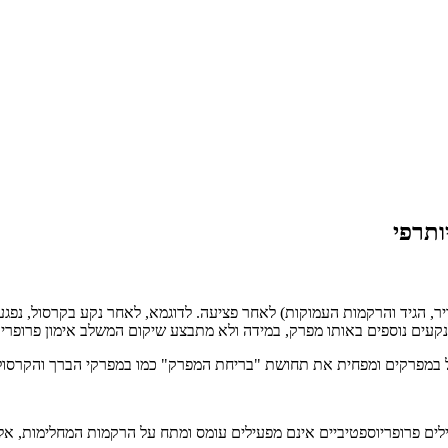
ותרפי
ריר, הגיד והרקמות העמוקות) לאחר פציעה. לדוגמא, לאחר נקע בקרסול, נ
קעים נוספים באותו מפרק, במידה ולא מתבצע שיקום המשלב אימון פרופריו
קל במפרקים ומפחית את תחושת "בריחת המפרק" כמו במפרקי הברך והקרסול,
ילים פרופריוספטיביים אינם מפעילים עומס ומתח על הרקמות המחלימות, אלא