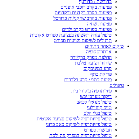
כדורשת / כדורעף
פציעות בקרב רוכבי אופניים
פציעות בקרב רקדנים ורקדניות
פציעות בקרב שחקני/ות כדורסל
פציעות שחיה
פציעות ספורט בקרב ילדים
טיפול עזרה ראשונה בפציעת ספורט אקוטית
תרגילים לשיקום פציעות ספורט
שיקום לאחר ניתוחים
ארתרוסקופיה
החלפת מפרק ברך/ירך
שחזור רצועה צולבת
קרע במיניסקוס
פריקת כתף
פגיעת כתף / קרע בלברום
טיפולים
פיזיותרפיה ביקורי בית
דיקור מערבי יבש
טיפול מנואלי לכאב
טייפ קינזיולוגי
טיפול בגלי הלם
טיפול פיזיותרפיה לשיקום פציעה אקוטית
טיפול פיזיותרפיה לשיקום כאב כרוני
חבישות ספורט
טיפול פיזיותרפיה במפרק פה ולסת