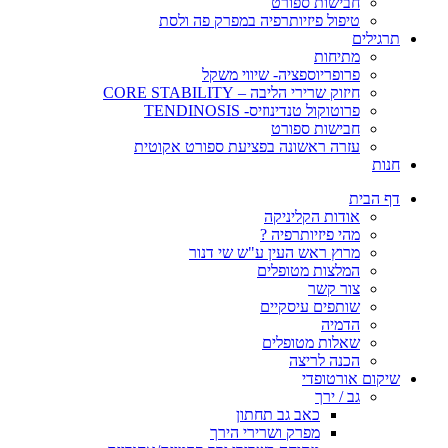
חבישות ספורט
טיפול פיזיותרפיה במפרק פה ולסת
תרגילים
מתיחות
פרופריוספציה- שיווי משקל
חיזוק שרירי הליבה – CORE STABILITY
פרוטוקול טנדינוזיס- TENDINOSIS
חבישות ספורט
עזרה ראשונה בפציעת ספורט אקוטית
חנות
דף הבית
אודות הקליניקה
מהי פיזיותרפיה ?
מרוץ ראש העין ע"ש שי דנור
המלצות מטופלים
צור קשר
שותפים עיסקיים
הדמיה
שאלות מטופלים
הכנה לריצה
שיקום אורטופדי
גב / ירך
כאב גב תחתון
מפרק ושרירי הירך