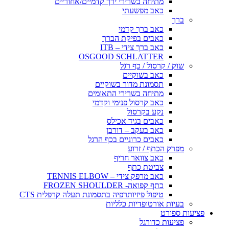
מתיחה בשרירי ירך קדמיים/אחוריים
כאב מפשעתי
ברך
כאב ברך קדמי
כאבים בפיקת הברך
כאב ברך צידי – ITB
OSGOOD SCHLATTER
שוק / קרסול / כף רגל
כאב בשוקיים
תסמונת מדור בשוקיים
מתיחה בשרירי התאומים
כאב קרסול פנימי וקדמי
נקע בקרסול
כאבים בגיד אכילס
כאב בעקב – דורבן
כאבים כרוניים בכף הרגל
מפרק הכתף / זרוע
כאב צוואר חריף
צביטת כתף
כאב מרפק צידי – TENNIS ELBOW
כתף קפואה- FROZEN SHOULDER
טיפול פיזיותרפיה בתסמונת תעלה קרפלית CTS
בעיות אורטופדיות כלליות
פציעות ספורט
פציעות כדורגל