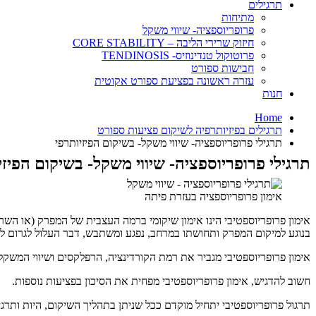
תרגילים
מתיחות
פרופריוספציה- שיווי משקל
חיזוק שרירי הליבה – CORE STABILITY
פרוטוקול טנדינוזיס- TENDINOSIS
חבישות ספורט
עזרה ראשונה בפציעת ספורט אקוטית
חנות
Home
תרגילים בפיזיותרפיה לשיקום פציעות ספורט
תרגילי פרופריוספציה- שיווי משקל- בשיקום הפיזיותרפי
תרגילי פרופריוספציה- שיווי משקל- בשיקום הפיזי
אימון פרופריוספציה בעזרת פיתה
אימון פרופריוספטיבי הינו אימון שיקומי ברמה העצבית של המפרק (או הש
בנוגע למיקום המפרק ותחושתו במרחב, נפגע ומשתבש, דבר העלול לגרום לנ
אימון פרופריוספטיבי מגביר את רמת הקורדינציה, הרפלקסים ושיווי המש
חשוב להדגיש, אימון פרופריוספטיבי מפחית את הסיכון בפציעות נוספות.
תרגול פרופריוספטיבי יתחיל מוקדם ככל שניתן בתהליך השיקום, היות ותרג