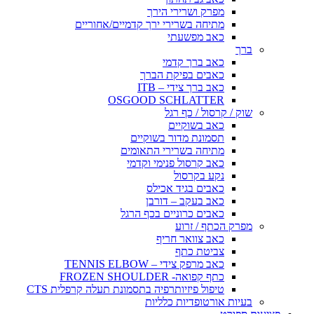
מפרק ושרירי הירך
מתיחה בשרירי ירך קדמיים/אחוריים
כאב מפשעתי
ברך
כאב ברך קדמי
כאבים בפיקת הברך
כאב ברך צידי – ITB
OSGOOD SCHLATTER
שוק / קרסול / כף רגל
כאב בשוקיים
תסמונת מדור בשוקיים
מתיחה בשרירי התאומים
כאב קרסול פנימי וקדמי
נקע בקרסול
כאבים בגיד אכילס
כאב בעקב – דורבן
כאבים כרוניים בכף הרגל
מפרק הכתף / זרוע
כאב צוואר חריף
צביטת כתף
כאב מרפק צידי – TENNIS ELBOW
כתף קפואה- FROZEN SHOULDER
טיפול פיזיותרפיה בתסמונת תעלה קרפלית CTS
בעיות אורטופדיות כלליות