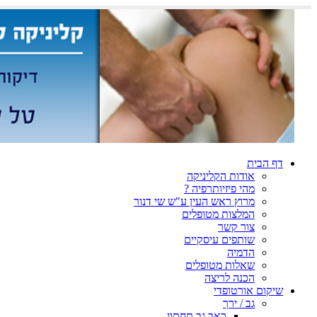
דף הבית
אודות הקליניקה
מהי פיזיותרפיה ?
מרוץ ראש העין ע"ש שי דנור
המלצות מטופלים
צור קשר
שותפים עיסקיים
הדמיה
שאלות מטופלים
הכנה לריצה
שיקום אורטופדי
גב / ירך
כאב גב תחתון