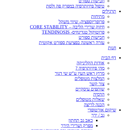
חבישות ספורט
טיפול פיזיותרפיה במפרק פה ולסת
תרגילים
מתיחות
פרופריוספציה- שיווי משקל
חיזוק שרירי הליבה – CORE STABILITY
פרוטוקול טנדינוזיס- TENDINOSIS
חבישות ספורט
עזרה ראשונה בפציעת ספורט אקוטית
חנות
דף הבית
אודות הקליניקה
מהי פיזיותרפיה ?
מרוץ ראש העין ע"ש שי דנור
המלצות מטופלים
צור קשר
שותפים עיסקיים
הדמיה
שאלות מטופלים
הכנה לריצה
שיקום אורטופדי
גב / ירך
כאב גב תחתון
מפרק ושרירי הירך