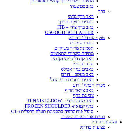
מתיחה בשרירי ירך קדמיים/אחוריים
כאב מפשעתי
ברך
כאב ברך קדמי
כאבים בפיקת הברך
כאב ברך צידי – ITB
OSGOOD SCHLATTER
שוק / קרסול / כף רגל
כאב בשוקיים
תסמונת מדור בשוקיים
מתיחה בשרירי התאומים
כאב קרסול פנימי וקדמי
נקע בקרסול
כאבים בגיד אכילס
כאב בעקב – דורבן
כאבים כרוניים בכף הרגל
מפרק הכתף / זרוע
כאב צוואר חריף
צביטת כתף
כאב מרפק צידי – TENNIS ELBOW
כתף קפואה- FROZEN SHOULDER
טיפול פיזיותרפיה בתסמונת תעלה קרפלית CTS
בעיות אורטופדיות כלליות
פציעות ספורט
פציעות כדורגל