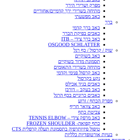
מפרק ושרירי הירך
מתיחה בשרירי ירך קדמיים/אחוריים
כאב מפשעתי
ברך
כאב ברך קדמי
כאבים בפיקת הברך
כאב ברך צידי – ITB
OSGOOD SCHLATTER
שוק / קרסול / כף רגל
כאב בשוקיים
תסמונת מדור בשוקיים
מתיחה בשרירי התאומים
כאב קרסול פנימי וקדמי
נקע בקרסול
כאבים בגיד אכילס
כאב בעקב – דורבן
כאבים כרוניים בכף הרגל
מפרק הכתף / זרוע
כאב צוואר חריף
צביטת כתף
כאב מרפק צידי – TENNIS ELBOW
כתף קפואה- FROZEN SHOULDER
טיפול פיזיותרפיה בתסמונת תעלה קרפלית CTS
בעיות אורטופדיות כלליות