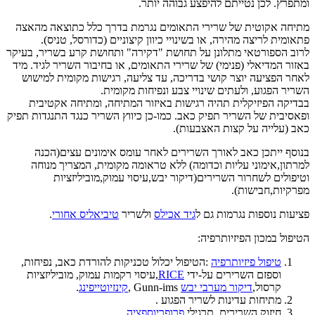
ומתפרץ. לכן נטייתם להיפצע גבוהה יותר.
מתיחה אקוטית של שרירי התאומים נגרמת בדרך כלל כתוצאה מהאצה
פתאומית לריצה מהירה, או בשינויי כיוון קיצוניים (כדורסל, טניס).
לרוב הספורטאי מתלונן על תחושת "דקירה" ותחושת קרע בשריר, בעיקר
באזור המדיאלי (פנימי) של שרירי התאומים, או בחיבור השריר לגיד. מיד
לאחר הפציעה יוצר קושי בדריכה, עד צליעה, רגישות מקומית למישוש
השריר הפגוע, ולעתים שינויי צבע ונפיחות מקומית.
בבדיקה הפיזיקלית תהיה רגישות באיזור המתיחה, ומתיחה אקטיבית
ופאסיבית של השריר תפיק כאב. כמו-כן כיווץ השריר כנגד התנגדות תפיק
כאב (עלייה על קצות האצבעות).
בנוסף ייתכן כאב לאורך השרירים לאחר עומס אימונים עצים(הכנה
למרתון,אימוני עליות וכדומה) ללא טראומה מקומית, המצריך מנוחה
וטיפולים לשחרור השרירים(דיקור יבש,עיסוי עמוק,מוביליזציות
מפרקיות,חבישות).
פציעות נוספות נגרמות גם ל
גיד אכילס
ולשריר
טיביאליס אחורי
.
הטיפול במכון הפיזיותרפיה:
טיפול פיזיותרפיה
:הטיפול יכלול טכניקות להורדת כאב, נפיחות,
וספזם השרירים על-ידי
RICE
,עיסוי רקמות עמוק, מוביליזציות
קרסול,
דיקור מערבי יבש
Gunn-ims ,
קינזיוטייפינג
.
מתיחות עדינות לשריר הפגוע .
חיזוק השרירים, תרגילי
פרופריוספציה
.