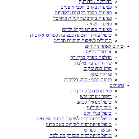
כדורשת / כדורעף
פציעות בקרב רוכבי אופניים
פציעות בקרב רקדנים ורקדניות
פציעות בקרב שחקני/ות כדורסל
פציעות שחיה
פציעות ספורט בקרב ילדים
טיפול עזרה ראשונה בפציעת ספורט אקוטית
תרגילים לשיקום פציעות ספורט
שיקום לאחר ניתוחים
ארתרוסקופיה
החלפת מפרק ברך/ירך
שחזור רצועה צולבת
קרע במיניסקוס
פריקת כתף
פגיעת כתף / קרע בלברום
טיפולים
פיזיותרפיה ביקורי בית
דיקור מערבי יבש
טיפול מנואלי לכאב
טייפ קינזיולוגי
טיפול בגלי הלם
טיפול פיזיותרפיה לשיקום פציעה אקוטית
טיפול פיזיותרפיה לשיקום כאב כרוני
חבישות ספורט
טיפול פיזיותרפיה במפרק פה ולסת