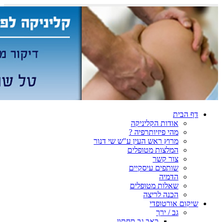
דף הבית
אודות הקליניקה
מהי פיזיותרפיה ?
מרוץ ראש העין ע"ש שי דנור
המלצות מטופלים
צור קשר
שותפים עיסקיים
הדמיה
שאלות מטופלים
הכנה לריצה
שיקום אורטופדי
גב / ירך
כאב גב תחתון