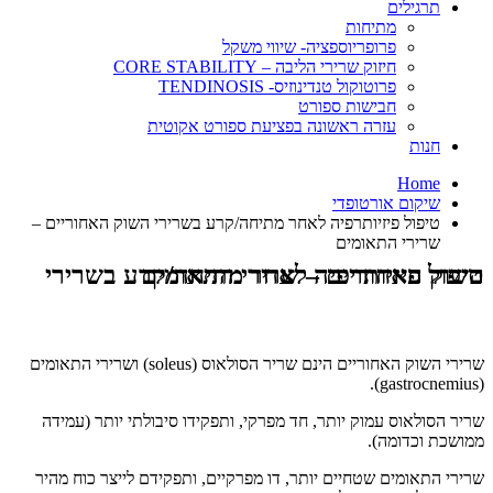
תרגילים
מתיחות
פרופריוספציה- שיווי משקל
חיזוק שרירי הליבה – CORE STABILITY
פרוטוקול טנדינוזיס- TENDINOSIS
חבישות ספורט
עזרה ראשונה בפציעת ספורט אקוטית
חנות
Home
שיקום אורטופדי
טיפול פיזיותרפיה לאחר מתיחה/קרע בשרירי השוק האחוריים –
שרירי התאומים
טיפול פיזיותרפיה לאחר מתיחה/קרע בשרירי השוק האחוריים – שרירי התאומים
שרירי השוק האחוריים הינם שריר הסולאוס (soleus) ושרירי התאומים
(gastrocnemius).
שריר הסולאוס עמוק יותר, חד מפרקי, ותפקידו סיבולתי יותר (עמידה
ממושכת וכדומה).
שרירי התאומים שטחיים יותר, דו מפרקיים, ותפקידם לייצר כוח מהיר