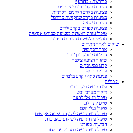
כדורשת / כדורעף
פציעות בקרב רוכבי אופניים
פציעות בקרב רקדנים ורקדניות
פציעות בקרב שחקני/ות כדורסל
פציעות שחיה
פציעות ספורט בקרב ילדים
טיפול עזרה ראשונה בפציעת ספורט אקוטית
תרגילים לשיקום פציעות ספורט
שיקום לאחר ניתוחים
ארתרוסקופיה
החלפת מפרק ברך/ירך
שחזור רצועה צולבת
קרע במיניסקוס
פריקת כתף
פגיעת כתף / קרע בלברום
טיפולים
פיזיותרפיה ביקורי בית
דיקור מערבי יבש
טיפול מנואלי לכאב
טייפ קינזיולוגי
טיפול בגלי הלם
טיפול פיזיותרפיה לשיקום פציעה אקוטית
טיפול פיזיותרפיה לשיקום כאב כרוני
חבישות ספורט
טיפול פיזיותרפיה במפרק פה ולסת