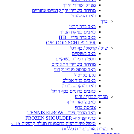
מפרק ושרירי הירך
מתיחה בשרירי ירך קדמיים/אחוריים
כאב מפשעתי
ברך
כאב ברך קדמי
כאבים בפיקת הברך
כאב ברך צידי – ITB
OSGOOD SCHLATTER
שוק / קרסול / כף רגל
כאב בשוקיים
תסמונת מדור בשוקיים
מתיחה בשרירי התאומים
כאב קרסול פנימי וקדמי
נקע בקרסול
כאבים בגיד אכילס
כאב בעקב – דורבן
כאבים כרוניים בכף הרגל
מפרק הכתף / זרוע
כאב צוואר חריף
צביטת כתף
כאב מרפק צידי – TENNIS ELBOW
כתף קפואה- FROZEN SHOULDER
טיפול פיזיותרפיה בתסמונת תעלה קרפלית CTS
בעיות אורטופדיות כלליות