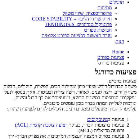
תרגילים
מתיחות
פרופריוספציה- שיווי משקל
חיזוק שרירי הליבה – CORE STABILITY
פרוטוקול טנדינוזיס- TENDINOSIS
חבישות ספורט
עזרה ראשונה בפציעת ספורט אקוטית
חנות
Home
פציעות ספורט
פציעות כדורגל
פציעות כדורגל
פציעות ברכיים
משחק הכדורגל דורש שינויי כיוון ומהירות רבים, קפיצות, תיקולים, חבלות
משחקן יריב, ריצה לפנים, לאחור, ריצה צידית ובעיטות, וזאת בנוסף לנעלי
"פקקים" הנתפסות במשטח הדשא, ו"נועצות" את כף הרגל והשוק,
וגורמות לעליית המתח בברך בזמן עומסים סיבוביים.
על מפרק הברך מופעלים עומסים רבים, היכולים לגרום לפציעות שונות:
פגיעות ב
מיניסקוסים
פגיעות ברצועות הברך, בעיקר
רצועה צולבת קדמית (ACL)
ורצועה מדיאלית (MCL).
פגיעות בסחוס המצפה העצמות המרכיבות את מפרק הברך- ירך