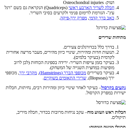
ושוק- Osteochondral injuries
חבלה לשריר הארבע ראשי
(Quadriceps) הנקראת גם בשם "רגל
עץ"- הגורמת לדימום פנימי ולקרעים בסיבי השריר.
כאב ברך קדמי
,
מפרק ירך-פיקה
.
מתיחות שרירים
בדרך כלל בכדורגלנים צעירים.
תנועות חדות ומהירות, שינויי כיוון מהירים, מעבר מריצה אחורית
לקדמית (בעיקר בלמים).
בעיקר בזמן עייפות השריר- ירידה בספיגת הכוחות (לכן לרוב
מופיעות במחצית השנייה של המשחק).
בעיקר בשרירים
מכופפי הברך (Hamstrings)
,
מקרבי ירך
, מכופפי
ירך (Iliopsoas),
שרירי התאומים בשוקיים
.
נקעים בקרסול
– בעיקר לאחר שינויי כיוון ומהירות רבים, נחיתות, חבלות
ישירות במפרק הקרסול.
חבלות ראש וזעזוע מוח
– עקב נגיחות מרובות בכדור, חבלה מיריב,
תיקולים.
תרגילי מניעה ושיקום: