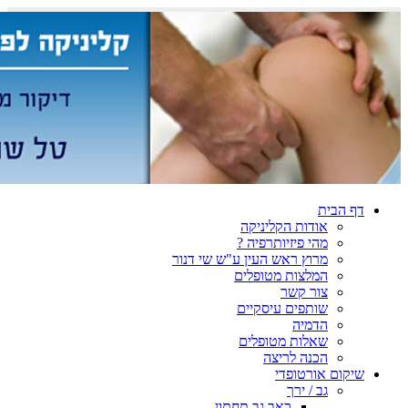
דף הבית
אודות הקליניקה
מהי פיזיותרפיה ?
מרוץ ראש העין ע"ש שי דנור
המלצות מטופלים
צור קשר
שותפים עיסקיים
הדמיה
שאלות מטופלים
הכנה לריצה
שיקום אורטופדי
גב / ירך
כאב גב תחתון