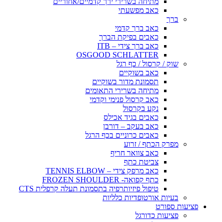
מתיחה בשרירי ירך קדמיים/אחוריים
כאב מפשעתי
ברך
כאב ברך קדמי
כאבים בפיקת הברך
כאב ברך צידי – ITB
OSGOOD SCHLATTER
שוק / קרסול / כף רגל
כאב בשוקיים
תסמונת מדור בשוקיים
מתיחה בשרירי התאומים
כאב קרסול פנימי וקדמי
נקע בקרסול
כאבים בגיד אכילס
כאב בעקב – דורבן
כאבים כרוניים בכף הרגל
מפרק הכתף / זרוע
כאב צוואר חריף
צביטת כתף
כאב מרפק צידי – TENNIS ELBOW
כתף קפואה- FROZEN SHOULDER
טיפול פיזיותרפיה בתסמונת תעלה קרפלית CTS
בעיות אורטופדיות כלליות
פציעות ספורט
פציעות כדורגל