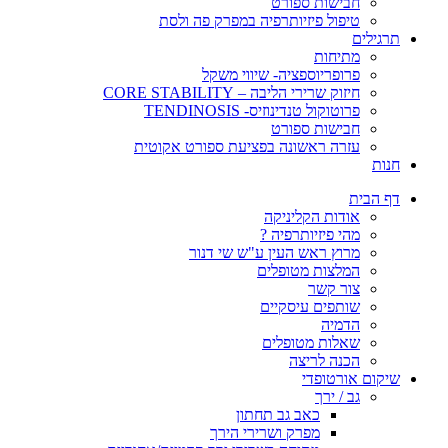
חבישות ספורט
טיפול פיזיותרפיה במפרק פה ולסת
תרגילים
מתיחות
פרופריוספציה- שיווי משקל
חיזוק שרירי הליבה – CORE STABILITY
פרוטוקול טנדינוזיס- TENDINOSIS
חבישות ספורט
עזרה ראשונה בפציעת ספורט אקוטית
חנות
דף הבית
אודות הקליניקה
מהי פיזיותרפיה ?
מרוץ ראש העין ע"ש שי דנור
המלצות מטופלים
צור קשר
שותפים עיסקיים
הדמיה
שאלות מטופלים
הכנה לריצה
שיקום אורטופדי
גב / ירך
כאב גב תחתון
מפרק ושרירי הירך